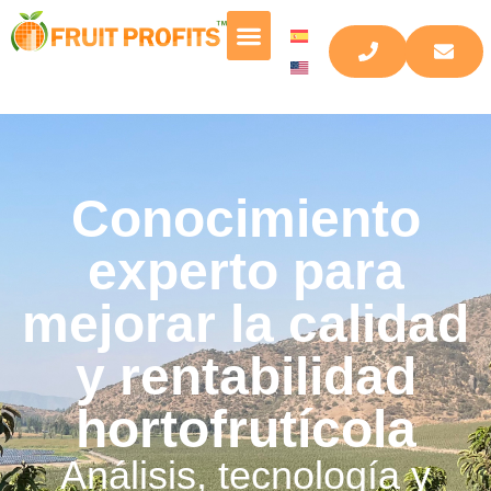
Conocimiento
experto para
mejorar la calidad
y rentabilidad
hortofrutícola
Análisis, tecnología y