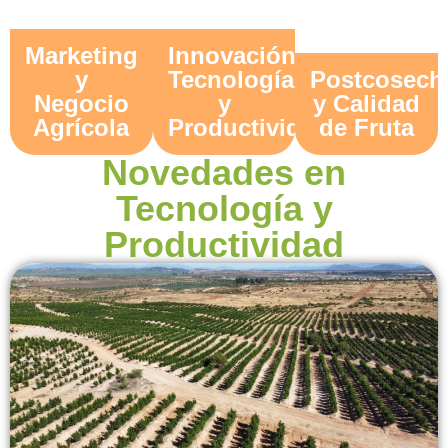
Marketing
Innovación,
y
Tecnología
Postcosech
Negocio
y
y Calidad
Agrícola
Productividad
de Fruta
Novedades en
Tecnología y
Productividad