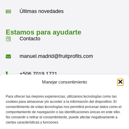
Últimas novedades
Estamos para ayudarte
Contacto
manuel.madrid@fruitprofits.com
+506 7019 1721
Manejar consentimiento
+34 610 818 183
Para ofrecer las mejores experiencias, utilizamos tecnologías como las
cookies para almacenar y/o acceder a la información del dispositivo. El
consentimiento de estas tecnologías nos permitirá procesar datos como el
Condominio Montserrat, 11401, Moravia,
comportamiento de navegación o las identificaciones únicas en este sitio.
San José Costa Rica
No consentir o retirar el consentimiento, puede afectar negativamente a
Redes sociales
ciertas características y funciones.
LinkedIn