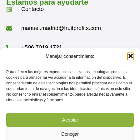
Estamos para ayudarte
Contacto
manuel.madrid@fruitprofits.com
+506 7019 1721
Manejar consentimiento
+34 610 818 183
Para ofrecer las mejores experiencias, utilizamos tecnologías como las
cookies para almacenar y/o acceder a la información del dispositivo. El
consentimiento de estas tecnologías nos permitirá procesar datos como el
Condominio Montserrat, 11401, Moravia,
comportamiento de navegación o las identificaciones únicas en este sitio.
San José Costa Rica
No consentir o retirar el consentimiento, puede afectar negativamente a
Redes sociales
ciertas características y funciones.
LinkedIn
Aceptar
Instagram
Denegar